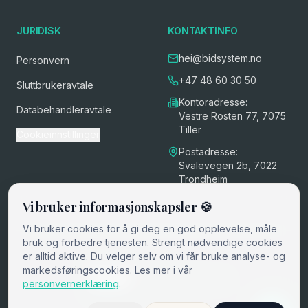
JURIDISK
KONTAKTINFO
hei@bidsystem.no
Personvern
+47 48 60 30 50
Sluttbrukeravtale
Kontoradresse:
Databehandleravtale
Vestre Rosten 77, 7075
Tiller
Cookieinnstillinger
Postadresse:
Svalevegen 2b, 7022
Trondheim
Vi bruker informasjonskapsler 🍪
Vi bruker cookies for å gi deg en god opplevelse, måle
bruk og forbedre tjenesten. Strengt nødvendige cookies
er alltid aktive. Du velger selv om vi får bruke analyse- og
markedsføringscookies. Les mer i vår
©
2026
Bid System AS
personvernerklæring
.